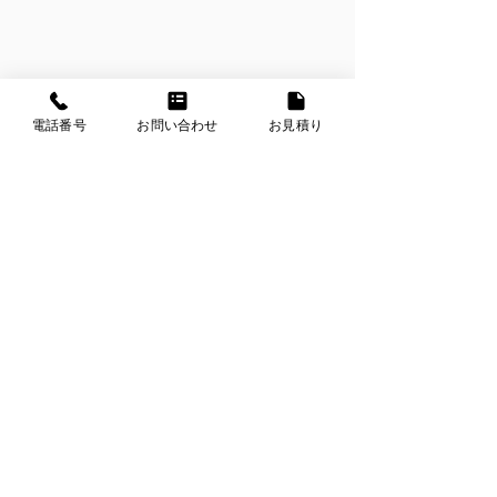
電話番号
お問い合わせ
お見積り
このように外壁が部分的に傷んでいる
場合も　ある程度は復元できますの
で、お気軽にお問い合わせください。
業務日記
すべて表示
最新記事