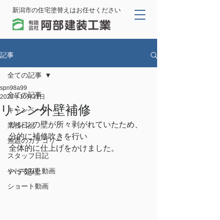
新潟市の住宅塗替えはお任せください
記事
全ての記事
spn98a99
全ての記事
2022年10月31日
リシン外壁補修
キャンペーン
リシンの壁が所々剥がれていたため、
業務日記
分的に補修吹きを行い
無題のカテゴリー
全体的に仕上げをかけました。
スタッフ日記
やってみた動画
パテ処理
ショート動画