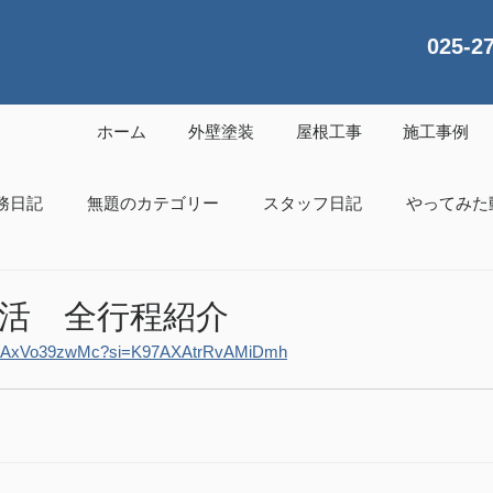
025-2
ホーム
外壁塗装
屋根工事
施工事例
務日記
無題のカテゴリー
スタッフ日記
やってみた
活 全行程紹介
ts/bAxVo39zwMc?si=K97AXAtrRvAMiDmh