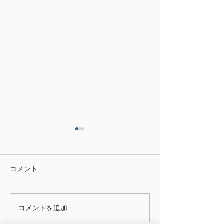
コメント
コメントを追加…
日本の城🏯探訪記 山形
日本の城🏯探訪
県 鶴ヶ岡城
県 七尾城