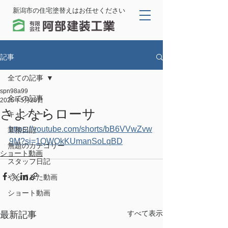
新潟市の住宅塗替えはお任せください
記事
全ての記事
spn98a99
全ての記事
2025年5月26日
さよならローサ
キャンペーン
https://youtube.com/shorts/bB6VVwZvw
業務日記
9M?si=1QWOkKUmanSoLqBD
無題のカテゴリー
ショート動画
スタッフ日記
やってみた動画
ショート動画
すべて表示
最新記事