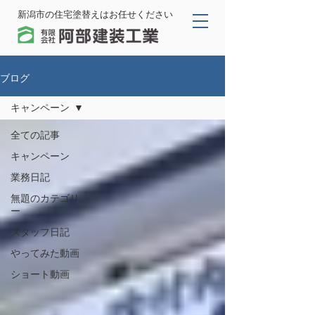
新潟市の住宅塗替えはお任せください
ブログ
キャンペーン
全ての記事
キャンペーン
業務日記
無題のカテゴリ
ー
スタッフ日記
やってみた動画
ショート動画